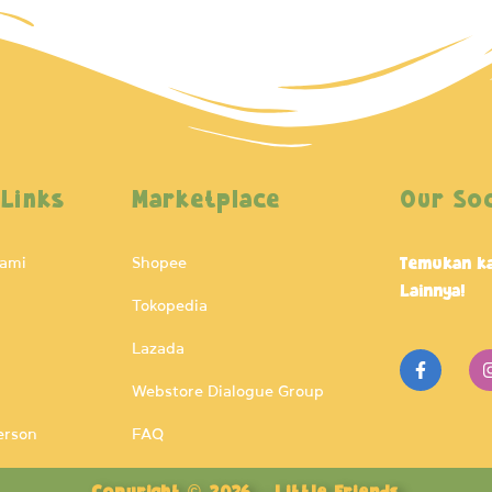
 Links
Marketplace
Our Soc
Kami
Shopee
Temukan ka
Lainnya!
Tokopedia
Lazada
F
a
c
Webstore Dialogue Group
e
b
erson
FAQ
o
o
k