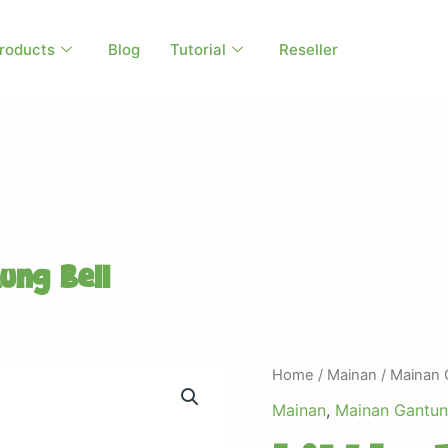
roducts
Blog
Tutorial
Reseller
ung Bell
Home
/
Mainan
/
Mainan 
Mainan
,
Mainan Gantu