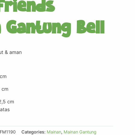
 Friends
 Gantung Bell
ut & aman
 cm
3 cm
2,5 cm
atas
LFM1190
Categories:
Mainan
,
Mainan Gantung