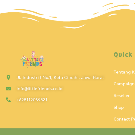
Quick
Tentang 
Jl. Industri I No.1, Kota Cimahi, Jawa Barat
Campaign
info@littlefriends.co.id
Reseller
+628112059821
Shop
Contact P