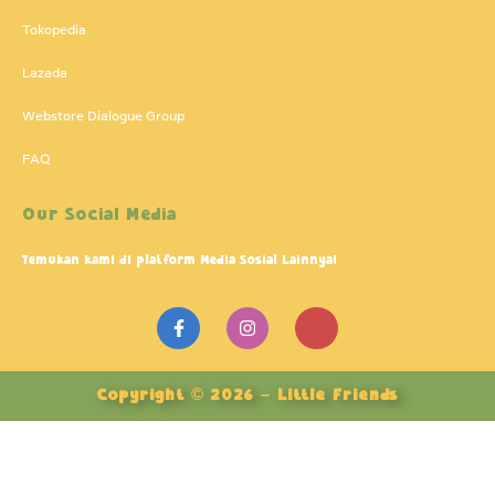
Tokopedia
Lazada
Webstore Dialogue Group
FAQ
Our Social Media
Temukan kami di platform Media Sosial Lainnya!
F
I
J
a
n
k
c
s
i
e
t
-
b
a
y
Copyright © 2026 – Little Friends
o
g
o
o
r
u
k
a
t
-
m
u
f
b
e