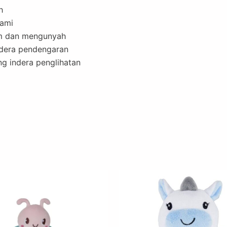
h
lami
m dan mengunyah
dera pendengaran
g indera penglihatan