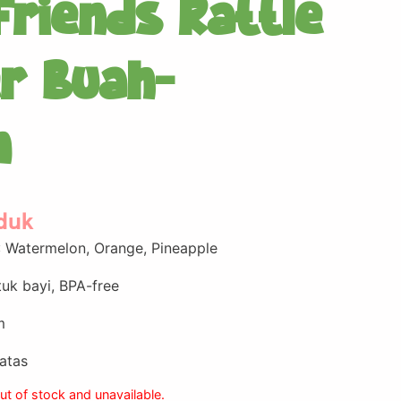
 Friends Rattle
r Buah-
n
oduk
: Watermelon, Orange, Pineapple
uk bayi, BPA-free
m
 atas
out of stock and unavailable.