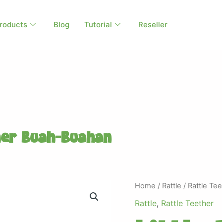
roducts
Blog
Tutorial
Reseller
ther Buah-Buahan
Home
/
Rattle
/
Rattle Te
Rattle
,
Rattle Teether