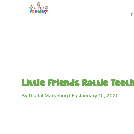
Skip
to
P
content
Little Friends Rattle Tee
By
Digital Marketing LF
/
January 15, 2025