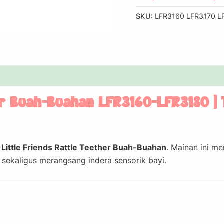
SKU:
LFR3160 LFR3170 L
er Buah-Buahan LFR3160-LFR3180 | 
n
Little Friends Rattle Teether Buah-Buahan
. Mainan ini m
 sekaligus merangsang indera sensorik bayi.