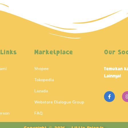
 Links
Marketplace
Our Soc
Kami
Shopee
Temukan ka
Lainnya!
Tokopedia
Lazada
F
a
c
Webstore Dialogue Group
e
b
erson
FAQ
o
o
k