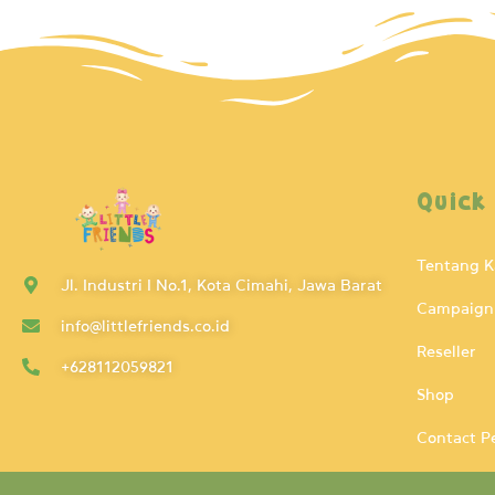
Quick
Tentang 
Jl. Industri I No.1, Kota Cimahi, Jawa Barat
Campaign
info@littlefriends.co.id
Reseller
+628112059821
Shop
Contact P