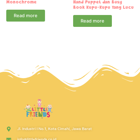
Monochrome
Hand Puppet dan Busy
Book Kupu-Kupu Yang Lucu
Read more
Read more
Jl. Industri I No.1, Kota Cimahi, Jawa Barat
info@littlefriends.co.id