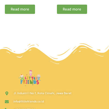
Read more
Read more
Jl. Industri I No.1, Kota Cimahi, Jawa Barat
info@littlefriends.co.id