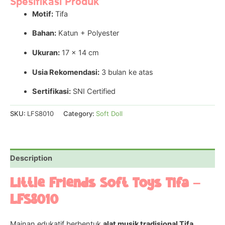
Spesifikasi Produk
Motif:
Tifa
Bahan:
Katun + Polyester
Ukuran:
17 x 14 cm
Usia Rekomendasi:
3 bulan ke atas
Sertifikasi:
SNI Certified
SKU:
LFS8010
Category:
Soft Doll
Description
Little Friends Soft Toys Tifa –
LFS8010
Mainan edukatif berbentuk
alat musik tradisional Tifa
,