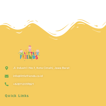
Jl. Industri I No.1, Kota Cimahi, Jawa Barat
info@littlefriends.co.id
+628112059821
Quick Links