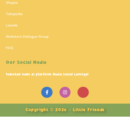
Shopee
Tokopedia
Lazada
Webstore Dialogue Group
FAQ
Our Social Media
Temukan kami di platform Media Sosial Lainnya!
F
I
J
a
n
k
c
s
i
e
t
-
b
a
y
Copyright © 2026 – Little Friends
o
g
o
o
r
u
k
a
t
-
m
u